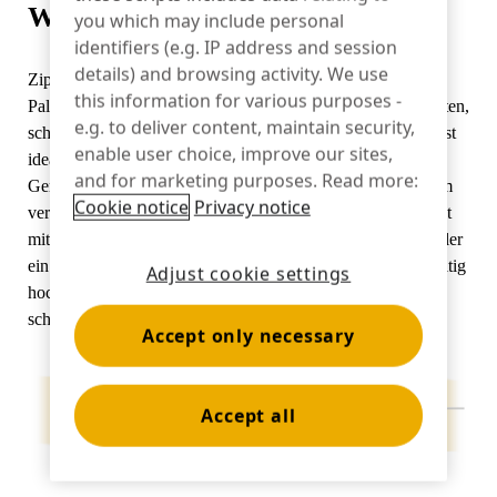
Was ist Zips?
you which may include personal
Bankwesen
identifiers (e.g. IP address and session
details) and browsing activity. We use
Zips ist eine vielseitige Sicherheitsplattform, die eine breite
this information for various purposes -
Palette von elektronischen Geräten, einschließlich IoT-Geräten,
e.g. to deliver content, maintain security,
schützt und gleichzeitig für Kunden zugänglich macht. Sie ist
Bildung
enable user choice, improve our sites,
ideal für Geräte wie Smartphones, Tablets und vernetzte
and for marketing purposes. Read more:
Geräte. Das System stellt sicher, dass die Produkte mit Strom
Cookie notice
Privacy notice
versorgt werden und sicher sind, während die Kunden direkt
mit ihnen interagieren können. Mit Zips können Einzelhändler
ein ansprechendes, praktisches Erlebnis bieten und gleichzeitig
Adjust cookie settings
hochwertige Artikel vor Diebstahl oder Manipulationen
schützen.
Accept only necessary
Accept all