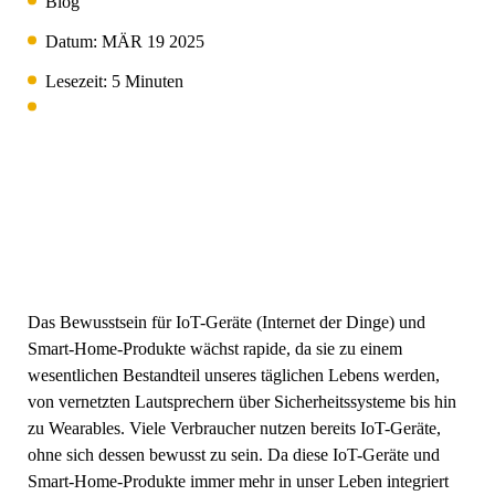
Blog
Hilfe-Center
OneKEY Ökosystem
Schutz des Vermögens
Datum:
MÄR 19 2025
LIVE Schlösser
Lesezeit: 5 Minuten
Heimwerken & Renovieren
MagStand
Nachhaltigkeit
Zugangskontrolle
Zips
Blog
Hypermarkt & Lebensmittelgeschäft
Karriere bei InVue
Verkaufsstelle
Leitfäden
Sicherheit der Warenauslage
Mobilfunkanbieter
Geschäftspartner
Das Bewusstsein für IoT-Geräte (Internet der Dinge) und
Vernetzter Laden
Smart-Home-Produkte wächst rapide, da sie zu einem
Technische Daten
Sicherheit von Hängewaren
wesentlichen Bestandteil unseres täglichen Lebens werden,
Gesundheit & Schönheit
von vernetzten Lautsprechern über Sicherheitssysteme bis hin
Unternehmenspartnerschaften
zu Wearables. Viele Verbraucher nutzen bereits IoT-Geräte,
ohne sich dessen bewusst zu sein. Da diese IoT-Geräte und
Fallstudien
Intelligente Schlösser
Smart-Home-Produkte immer mehr in unser Leben integriert