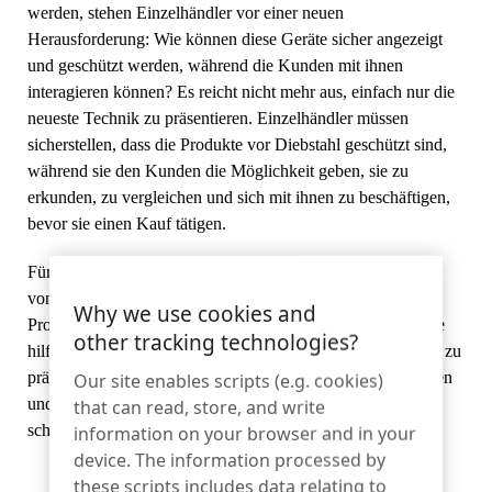
Sportartikel
werden, stehen Einzelhändler vor einer neuen
Kontakt
Herausforderung: Wie können diese Geräte sicher angezeigt
und geschützt werden, während die Kunden mit ihnen
Katalog
Sensor-Tags und Detacher
interagieren können? Es reicht nicht mehr aus, einfach nur die
Spezialität Einzelhandel
neueste Technik zu präsentieren. Einzelhändler müssen
sicherstellen, dass die Produkte vor Diebstahl geschützt sind,
während sie den Kunden die Möglichkeit geben, sie zu
Nachrichten
Verkaufsstelle
erkunden, zu vergleichen und sich mit ihnen zu beschäftigen,
Sport und Unterhaltung
bevor sie einen Kauf tätigen.
Für diesen Bedarf bietet die ZC1000 Zips IoT Display Base
Tablet-Ständer
von InVueeine Lösung. Durch die Sicherung von IoT-
Why we use cookies and
Gastgewerbe und Restaurants
Produkten in einer zugänglichen, interaktiven Art und Weise
other tracking technologies?
hilft die ZC1000 Einzelhändlern, eine Vielzahl von Geräten zu
präsentieren und gleichzeitig das Kundenvertrauen zu stärken
Our site enables scripts (e.g. cookies)
und Möglichkeiten für Upselling und Cross-Selling zu
that can read, store, and write
Fixture Builders
schaffen.
information on your browser and in your
device. The information processed by
these scripts includes data relating to