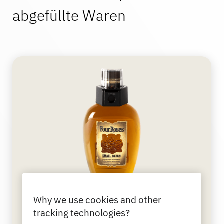
Kontakt
abgefüllte Waren
Sportartikel
Katalog
Sensor-Tags und Detacher
Spezialität Einzelhandel
Nachrichten
Verkaufsstelle
Sport und Unterhaltung
Tablet-Ständer
Gastgewerbe und Restaurants
Why we use cookies and other
Fixture Builders
tracking technologies?
OneKEY Flaschendeckel