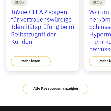
BLOG
BLOG
InVue CLEAR sorgen
Warum 
für vertrauenswürdige
herköm
Identitätsprüfung beim
Schlüss
Selbstzugriff der
Hyperma
Kunden
mehr ko
bewusst
Mehr lesen
Mehr l
Alle Ressourcen anzeigen