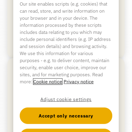
Our site enables scripts (e.g. cookies) that
Schützt die in Flaschen abgefüllten Waren vor
can read, store, and write information on
Diebstahl und Verbrauch vor Ort und kann nicht
Bankwesen
your browser and in your device. The
durch Magnete überwunden werden.
information processed by these scripts
includes data relating to you which may
include personal identifiers (e.g. IP address
Bildung
and session details) and browsing activity.
We use this information for various
purposes - e.g. to deliver content, maintain
security, enable user choice, improve our
sites, and for marketing purposes. Read
more:
Cookie notice
Privacy notice
Adjust cookie settings
Accept only necessary