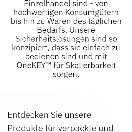
Einzelhandel sind - von
Hilfe-Center
OneKEY Ökosystem
Schutz des Vermögens
hochwertigen Konsumgütern
LIVE Schlösser
bis hin zu Waren des täglichen
MagStand
Nachhaltigkeit
Bedarfs. Unsere
Heimwerken & Renovieren
Zugangskontrolle
Sicherheitslösungen sind so
Zips
Blog
konzipiert, dass sie einfach zu
Karriere bei InVue
bedienen sind und mit
Hypermarkt & Lebensmittelgeschäft
Verkaufsstelle
OneKEY™ für Skalierbarkeit
Leitfäden
Sicherheit der Warenauslage
sorgen.
Geschäftspartner
Mobilfunkanbieter
Vernetzter Laden
Technische Daten
Sicherheit von Hängewaren
Unternehmenspartnerschaften
Entdecken Sie unsere
Gesundheit & Schönheit
Fallstudien
Produkte für verpackte und
Intelligente Schlösser