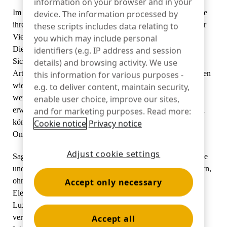
information on your browser and in your
Im Jahr 2022 gaben
über 45 % der Einzelhändler
an, dass sie
device. The information processed by
Bankwesen
ihre Budgets für die Verlustprävention erhöhen, was zu einer
these scripts includes data relating to
Vielzahl von Sicherheitslösungen und
you which may include personal
Diebstahlschutzvorrichtungen führt. Von traditionellen
identifiers (e.g. IP address and session
Sicherheitskameras und elektronischen
Bildung
details) and browsing activity. We use
Artikelüberwachungssystemen (EAS) bis hin zu Innovationen
this information for various purposes -
wie intelligenten Regalsystemen und KI-gestützter Analytik
e.g. to deliver content, maintain security,
werden die Maßnahmen zur Diebstahlsicherung ständig
enable user choice, improve our sites,
erweitert. Aber was wäre, wenn es eine gäbe, die Sie nutzen
and for marketing purposes. Read more:
könnten, ohne dass die Kunden verärgert warten und zu
Cookie notice
Privacy notice
Online-Shopping-Plattformen rennen müssen?
Adjust cookie settings
Sagen Sie hallo zu
InVue's Zips
. Zips ist eine kosteneffektive
und skalierbare Möglichkeit, Waren in der Auslage zu sichern,
ohne sie für Kunden unzugänglich zu machen. Ob Sie nun
Accept only necessary
Elektrowerkzeuge, Unterhaltungselektronik, Kleidung,
Luxushandtaschen, Sportartikel und alles dazwischen
verkaufen, Zips ist die einzige umfassende und anpassbare
Accept all