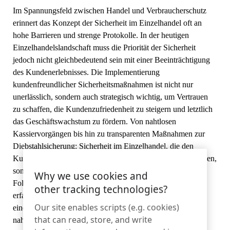
Sportartikel
Kontakt
Im Spannungsfeld zwischen Handel und Verbraucherschutz
erinnert das Konzept der Sicherheit im Einzelhandel oft an
Katalog
hohe Barrieren und strenge Protokolle. In der heutigen
Sensor-Tags und Detacher
Einzelhandelslandschaft muss die Priorität der Sicherheit
Spezialität Einzelhandel
jedoch nicht gleichbedeutend sein mit einer Beeinträchtigung
des Kundenerlebnisses. Die Implementierung
Nachrichten
kundenfreundlicher Sicherheitsmaßnahmen ist nicht nur
Verkaufsstelle
unerlässlich, sondern auch strategisch wichtig, um Vertrauen
Sport und Unterhaltung
zu schaffen, die Kundenzufriedenheit zu steigern und letztlich
das Geschäftswachstum zu fördern. Von nahtlosen
Tablet-Ständer
Kassiervorgängen bis hin zu transparenten Maßnahmen zur
Diebstahlsicherung: Sicherheit im Einzelhandel, die den
Gastgewerbe und Restaurants
Kunden in den Mittelpunkt stellt, schützt nicht nur vor Risiken,
sondern schafft auch ein positives Umfeld, das zu
Why we use cookies and
Folgegeschäften und Markentreue führt. In diesem Blog
other tracking technologies?
erfahren Sie, wie Sie ein sicheres Einzelhandelsdisplay mit
Fixture Builders
Our site enables scripts (e.g. cookies)
einem Produkt erstellen, das Sicherheit und Kundenerlebnis
that can read, store, and write
nahtlos miteinander verbindet -
InVue's Zips
.