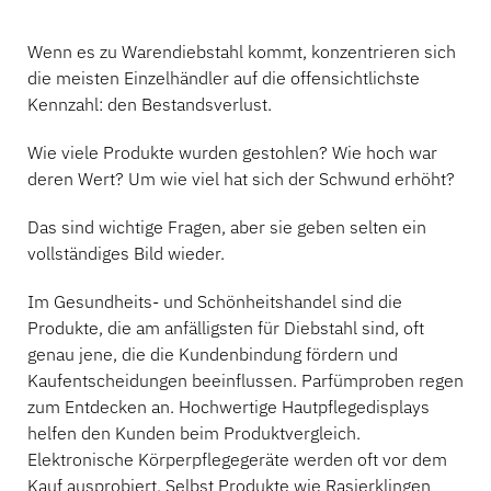
Kontakt
Sportartikel
Wenn es zu Warendiebstahl kommt, konzentrieren sich
Katalog
die meisten Einzelhändler auf die offensichtlichste
Sensor-Tags und Detacher
Kennzahl: den Bestandsverlust.
Spezialität Einzelhandel
Wie viele Produkte wurden gestohlen? Wie hoch war
Nachrichten
deren Wert? Um wie viel hat sich der Schwund erhöht?
Verkaufsstelle
Das sind wichtige Fragen, aber sie geben selten ein
Sport und Unterhaltung
vollständiges Bild wieder.
Tablet-Ständer
Im Gesundheits- und Schönheitshandel sind die
Produkte, die am anfälligsten für Diebstahl sind, oft
Gastgewerbe und Restaurants
genau jene, die die Kundenbindung fördern und
Kaufentscheidungen beeinflussen. Parfümproben regen
zum Entdecken an. Hochwertige Hautpflegedisplays
helfen den Kunden beim Produktvergleich.
Fixture Builders
Elektronische Körperpflegegeräte werden oft vor dem
Kauf ausprobiert. Selbst Produkte wie Rasierklingen