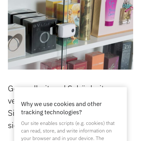
Gesundheit und Schönheit
verkaufen sich anders. Und die
Why we use cookies and other
Sicherheitsmaßnahmen sollten
tracking technologies?
sich daran anpassen.
Our site enables scripts (e.g. cookies) that
can read, store, and write information on
your browser and in your device. The