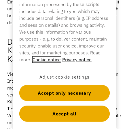
Ein Grund dafür, dass Diebstahl im Bereich Gesundheit
information processed by these scripts
und Schönheit besondere Herausforderungen mit sich
includes data relating to you which may
bringt, ist, dass diese Kategorie von weit mehr als nur
include personal identifiers (e.g. IP address
der Produktverfügbarkeit abhängt.
and session details) and browsing activity.
We use this information for various
purposes - e.g. to deliver content, maintain
Die Interaktion mit dem
security, enable user choice, improve our
Kunden beeinflusst
sites, and for marketing purposes. Read
Kaufentscheidungen
more:
Cookie notice
Privacy notice
Viele Produkte werden im Rahmen einer persönlichen
Adjust cookie settings
Interaktion gekauft. Kunden, die Parfüm kaufen
möchten, wollen die Düfte erst einmal riechen und
Accept only necessary
vergleichen, bevor sie eine Entscheidung treffen.
Käufer von Hautpflegeprodukten vergleichen häufig
Texturen, Inhaltsstoffe, Wirkungen und Verpackungen.
Accept all
Verbraucher, die elektrische Zahnbürsten, Stylinggeräte
und Trimmer kaufen, nehmen die Produkte oft in die