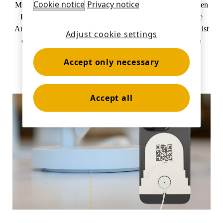
Cookie notice
Privacy notice
MagStand ist die perfekte Lösung für Einzelhändler, die ihren
Kunden ein hautnahes Erlebnis bieten und gleichzeitig die
Arbeitsabläufe ihrer Mitarbeiter rationalisieren möchten. Es ist
Adjust cookie settings
einfach zu installieren und neu zu sortieren, wodurch sich
wiederholende Aufgaben beschleunigt werden.
Accept only necessary
Accept all