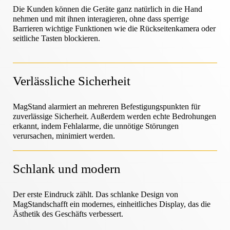
Hilfe-Center
OneKEY Ökosystem
Die Kunden können die Geräte ganz natürlich in die Hand
Schutz des Vermögens
nehmen und mit ihnen interagieren, ohne dass sperrige
LIVE Schlösser
Barrieren wichtige Funktionen wie die Rückseitenkamera oder
seitliche Tasten blockieren.
Heimwerken & Renovieren
MagStand
Nachhaltigkeit
Zugangskontrolle
Zips
Blog
Verlässliche Sicherheit
Hypermarkt & Lebensmittelgeschäft
Karriere bei InVue
Verkaufsstelle
MagStand alarmiert an mehreren Befestigungspunkten für
zuverlässige Sicherheit. Außerdem werden echte Bedrohungen
Leitfäden
Sicherheit der Warenauslage
erkannt, indem Fehlalarme, die unnötige Störungen
verursachen, minimiert werden.
Mobilfunkanbieter
Geschäftspartner
Vernetzter Laden
Schlank und modern
Technische Daten
Sicherheit von Hängewaren
Gesundheit & Schönheit
Unternehmenspartnerschaften
Der erste Eindruck zählt. Das schlanke Design von
MagStandschafft ein modernes, einheitliches Display, das die
Ästhetik des Geschäfts verbessert.
Fallstudien
Intelligente Schlösser