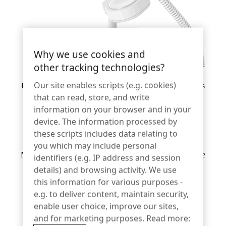
Bankwesen
Why we use cookies and
Bildung
other tracking technologies?
Our site enables scripts (e.g. cookies)
Kompatibel mit jedem Telefon oder Wearable, das natives
that can read, store, and write
magnetisches Laden unterstützt.
information on your browser and in your
device. The information processed by
these scripts includes data relating to
you which may include personal
Mit OneKEY™ können die Mitarbeiter für routinemäßige
identifiers (e.g. IP address and session
Sicherheitsentfernungen schnell entschärft werden.
details) and browsing activity. We use
this information for various purposes -
e.g. to deliver content, maintain security,
Merkmale und Vorteile
enable user choice, improve our sites,
and for marketing purposes. Read more: