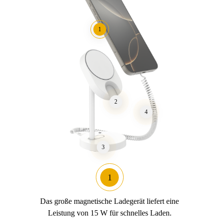
1
2
4
3
1
2
3
4
Das große magnetische Ladegerät liefert eine
Leistung von 15 W für schnelles Laden.