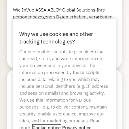
Hilfe-Center
OneKEY Ökosystem
Schutz des Vermögens
Wie InVue ASSA ABLOY Global Solutions Ihre
LIVE Schlösser
personenbezogenen Daten erheben, verarbeiten
und schützen und wie Sie uns bei Fragen
MagStand
Nachhaltigkeit
Heimwerken & Renovieren
kontaktieren können.
Zugangskontrolle
Why we use cookies and other
Zips
Blog
tracking technologies?
Our site enables scripts (e.g. cookies) that
Karriere bei InVue
Datenschutzerklärung
Hypermarkt & Lebensmittelgeschäft
can read, store, and write information on
Verkaufsstelle
your browser and in your device. The
Leitfäden
Sicherheit der Warenauslage
information processed by these scripts
Liste der Partner
Geschäftspartner
includes data relating to you which may
Mobilfunkanbieter
Vernetzter Laden
include personal identifiers (e.g. IP address
and session details) and browsing activity.
Technische Daten
Hier finden Sie unsere Partner weltweit innerhalb
Sicherheit von Hängewaren
We use this information for various
von ASSA ABLOY Global Solutions.
Unternehmenspartnerschaften
purposes - e.g. to deliver content, maintain
Gesundheit & Schönheit
security, enable user choice, improve our
sites, and for marketing purposes. Read
Fallstudien
Intelligente Schlösser
more:
Cookie notice
Privacy notice