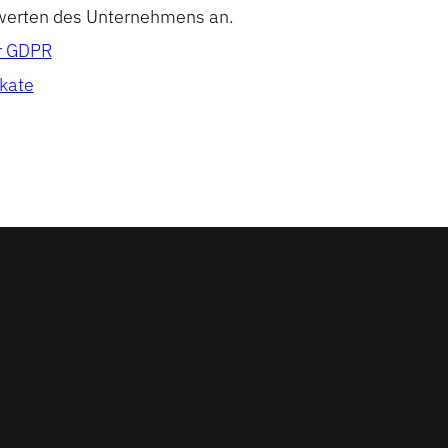
werten des Unternehmens an.
er GDPR
ikate