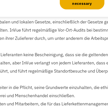
necessary
ern ein schriftliches Handbuch zur Verfügung, in dem alle
balen und lokalen Gesetze, einschließlich der Gesetze g
en. InVue führt regelmäßige Vor-Ort-Audits bei bestim
 ihrer Zulieferer durch, um unter anderem die Arbeitspr
 Lieferanten keine Bescheinigung, dass sie die geltende
ten, aber InVue verlangt von jedem Lieferanten, dass e
ührt, und führt regelmäßige Standortbesuche und Überp
ter in die Pflicht, seine Grundwerte einzuhalten, die et
erei und Menschenhandel einschließen.
ten und Mitarbeitern, die für das Lieferkettenmanagemen