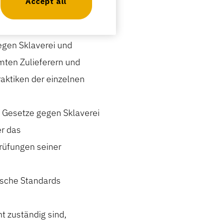
Accept all
 Zulieferer aufgefordert
egen Sklaverei und
mten Zulieferern und
aktiken der einzelnen
n Gesetze gegen Sklaverei
r das
rüfungen seiner
hische Standards
t zuständig sind,