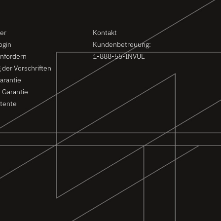
ützung
Kontakt
er
Kontakt
ogin
Kundenbetreuung:
anfordern
1-888-55-INVUE
 der Vorschriften
arantie
 Garantie
tente