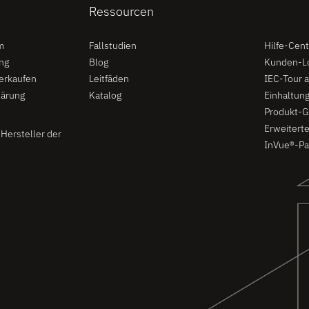
Ressourcen
Unterst
m
Fallstudien
Hilfe-Cent
ng
Blog
Kunden-L
verkaufen
Leitfäden
IEC-Tour 
lärung
Katalog
Einhaltung
Produkt-G
Erweiterte
Hersteller der
InVue®-Pa