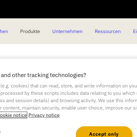
chen
Produkte
Unternehmen
Ressourcen
E
and other tracking technologies?
altung der Vorschr
 (e.g. cookies) that can read, store, and write information on yo
 processed by these scripts includes data relating to you which
ress and session details) and browsing activity. We use this infor
isches Gesetz über
er content, maintain security, enable user choice, improve our s
ookie notice
Privacy notice
enz der Lieferkett
s
Accept only