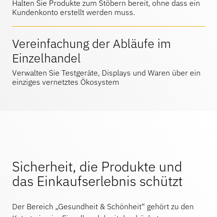
Halten Sie Produkte zum Stöbern bereit, ohne dass ein
Kontakt
Kundenkonto erstellt werden muss.
Sportartikel
Katalog
Sensor-Tags und Detacher
Vereinfachung der Abläufe im
Einzelhandel
Spezialität Einzelhandel
Verwalten Sie Testgeräte, Displays und Waren über ein
Nachrichten
Verkaufsstelle
einziges vernetztes Ökosystem
Sport und Unterhaltung
Tablet-Ständer
Gastgewerbe und Restaurants
Sicherheit, die Produkte und
das Einkaufserlebnis schützt
Fixture Builders
Der Bereich „Gesundheit & Schönheit“ gehört zu den