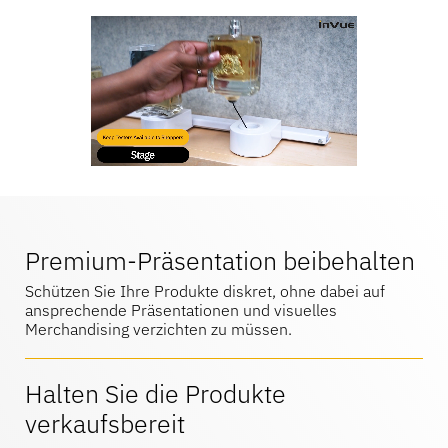
Hilfe-Center
OneKEY Ökosystem
Schutz des Vermögens
LIVE Schlösser
MagStand
Nachhaltigkeit
Heimwerken & Renovieren
Zugangskontrolle
Zips
Blog
Karriere bei InVue
Hypermarkt & Lebensmittelgeschäft
Verkaufsstelle
Leitfäden
Sicherheit der Warenauslage
Premium-Präsentation beibehalten
Geschäftspartner
Mobilfunkanbieter
Schützen Sie Ihre Produkte diskret, ohne dabei auf
Vernetzter Laden
ansprechende Präsentationen und visuelles
Technische Daten
Merchandising verzichten zu müssen.
Sicherheit von Hängewaren
Unternehmenspartnerschaften
Gesundheit & Schönheit
Halten Sie die Produkte
verkaufsbereit
Fallstudien
Intelligente Schlösser