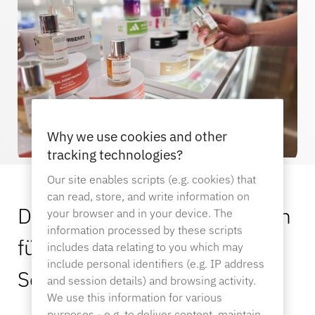
Why we use cookies and other
tracking technologies?
Our site enables scripts (e.g. cookies) that
can read, store, and write information on
Die umfassendsten Lösungen
your browser and in your device. The
information processed by these scripts
für den Gesundheits- und
includes data relating to you which may
include personal identifiers (e.g. IP address
Schönheitsfachhandel
and session details) and browsing activity.
We use this information for various
purposes - e.g. to deliver content, maintain