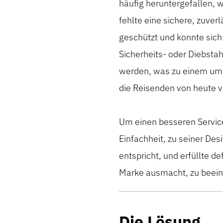
häufig
heruntergefallen, 
fehlte eine sichere, zuver
geschützt und
konnte sich
Sicherheits- oder Diebstah
werden, was zu einem umst
die Reisenden von heute v
Um
einen besseren Servic
Einfachheit,
zu seiner
Desi
entspricht,
und erfüllte de
Marke ausmacht, zu beein
Die Lösung