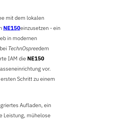
ee mit dem lokalen
en
NE150
einzusetzen - ein
rieb in modernen
 bei
TechnOspree
dem
rte IAM die
NE150
Kasseneinrichtung vor.
 ersten Schritt zu einem
griertes Aufladen, ein
he Leistung, mühelose