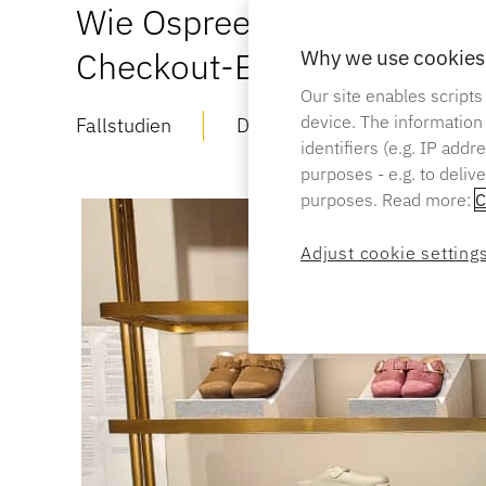
Wie Ospree Duty Free nahtl
Checkout-Erlebnisse gesch
Why we use cookies 
Our site enables scripts
device. The information
Fallstudien
Datum:
14. OKTOBER 2025
identifiers (e.g. IP add
purposes - e.g. to deliv
purposes. Read more:
C
Adjust cookie setting