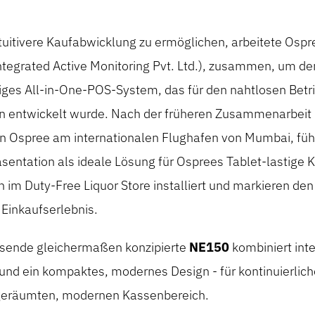
tuitivere Kaufabwicklung zu ermöglichen, arbeitete Ospr
ntegrated Active Monitoring Pvt. Ltd.), zusammen, um d
tiges All-in-One-POS-System, das für den nahtlosen Bet
 entwickelt wurde. Nach der früheren Zusammenarbeit
on Ospree am internationalen Flughafen von Mumbai, füh
sentation als ideale Lösung für Osprees Tablet-lastige 
 im Duty-Free Liquor Store installiert und markieren den
 Einkaufserlebnis.
eisende gleichermaßen konzipierte
NE150
kombiniert inte
und ein kompaktes, modernes Design - für kontinuierlic
fgeräumten, modernen Kassenbereich.