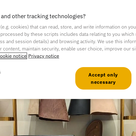
ose, designorientierte
affen hat
and other tracking technologies?
 (e.g. cookies) that can read, store, and write information on yo
 processed by these scripts includes data relating to you which
Lesezeit: 3 Minuten
ress and session details) and browsing activity. We use this infor
er content, maintain security, enable user choice, improve our s
ookie notice
Privacy notice
s
Accept only
necessary