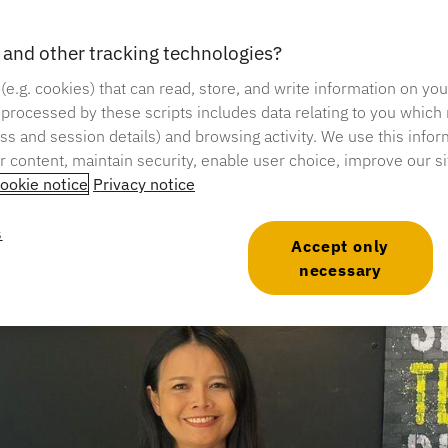
bungslosen Kaufprozess.
and other tracking technologies?
Lesezeit: 2 Minuten
 (e.g. cookies) that can read, store, and write information on yo
 processed by these scripts includes data relating to you which
ress and session details) and browsing activity. We use this infor
er content, maintain security, enable user choice, improve our s
ookie notice
Privacy notice
s
Accept only
necessary