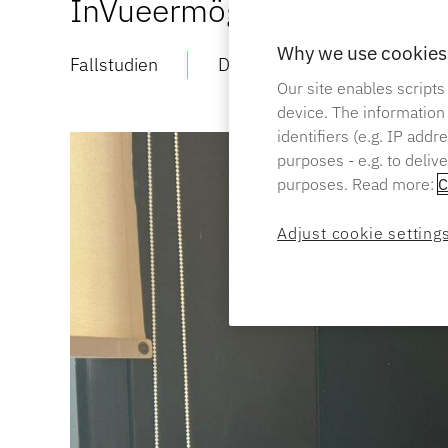
InVueermöglicht einen rei
Why we use cookies 
Fallstudien
Datum:
DEZ 05 2023
Our site enables scripts
device. The information
identifiers (e.g. IP add
purposes - e.g. to deliv
purposes. Read more:
C
Adjust cookie setting