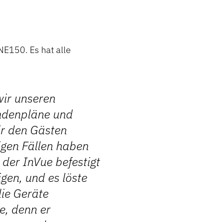
NE150. Es hat alle
wir unseren
undenpläne und
ir den Gästen
igen Fällen haben
 der InVue befestigt
gen, und es löste
die Geräte
e, denn er