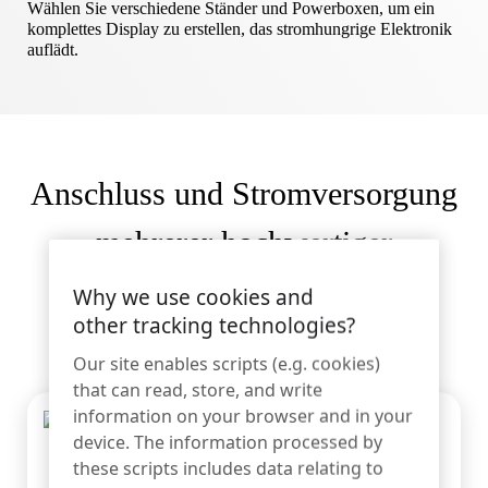
Sportartikel
Wählen Sie verschiedene Ständer und Powerboxen, um ein
Kontakt
komplettes Display zu erstellen, das stromhungrige Elektronik
auflädt.
Katalog
Sensor-Tags und Detacher
Spezialität Einzelhandel
Nachrichten
Verkaufsstelle
Anschluss und Stromversorgung
Sport und Unterhaltung
mehrerer hochwertiger
Elektronikgeräte.
Tablet-Ständer
Why we use cookies and
Gastgewerbe und Restaurants
other tracking technologies?
Our site enables scripts (e.g. cookies)
that can read, store, and write
information on your browser and in your
Fixture Builders
device. The information processed by
these scripts includes data relating to