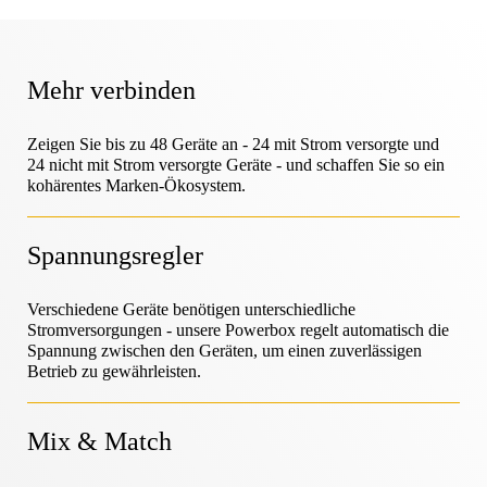
Hilfe-Center
OneKEY Ökosystem
Schutz des Vermögens
LIVE Schlösser
Mehr verbinden
Heimwerken & Renovieren
MagStand
Nachhaltigkeit
Zugangskontrolle
Zips
Zeigen Sie bis zu 48 Geräte an - 24 mit Strom versorgte und
Blog
24 nicht mit Strom versorgte Geräte - und schaffen Sie so ein
kohärentes Marken-Ökosystem.
Hypermarkt & Lebensmittelgeschäft
Karriere bei InVue
Verkaufsstelle
Spannungsregler
Leitfäden
Sicherheit der Warenauslage
Mobilfunkanbieter
Geschäftspartner
Verschiedene Geräte benötigen unterschiedliche
Vernetzter Laden
Stromversorgungen - unsere Powerbox regelt automatisch die
Spannung zwischen den Geräten, um einen zuverlässigen
Technische Daten
Sicherheit von Hängewaren
Betrieb zu gewährleisten.
Gesundheit & Schönheit
Unternehmenspartnerschaften
Mix & Match
Fallstudien
Intelligente Schlösser