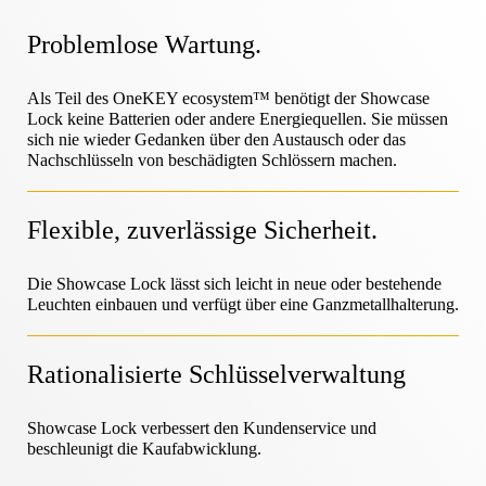
Hilfe-Center
OneKEY Ökosystem
Schutz des Vermögens
Problemlose Wartung.
LIVE Schlösser
Heimwerken & Renovieren
MagStand
Nachhaltigkeit
Als Teil des OneKEY ecosystem™ benötigt der Showcase
Lock keine Batterien oder andere Energiequellen. Sie müssen
Zugangskontrolle
Zips
sich nie wieder Gedanken über den Austausch oder das
Blog
Nachschlüsseln von beschädigten Schlössern machen.
Hypermarkt & Lebensmittelgeschäft
Karriere bei InVue
Verkaufsstelle
Flexible, zuverlässige Sicherheit.
Leitfäden
Sicherheit der Warenauslage
Die Showcase Lock lässt sich leicht in neue oder bestehende
Mobilfunkanbieter
Geschäftspartner
Leuchten einbauen und verfügt über eine Ganzmetallhalterung.
Vernetzter Laden
Technische Daten
Sicherheit von Hängewaren
Rationalisierte Schlüsselverwaltung
Gesundheit & Schönheit
Unternehmenspartnerschaften
Showcase Lock verbessert den Kundenservice und
beschleunigt die Kaufabwicklung.
Fallstudien
Intelligente Schlösser