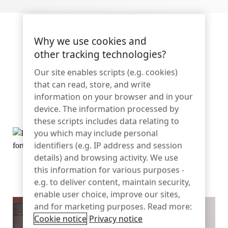
Sportartikel
Kontakt
Katalog
Sensor-Tags und Detacher
Why we use cookies and
Optische Anzeigen geben den
Spezialität Einzelhandel
other tracking technologies?
Status des Schlosses in
Our site enables scripts (e.g. cookies)
Nachrichten
that can read, store, and write
Verkaufsstelle
Sekunden wieder.
information on your browser and in your
Sport und Unterhaltung
device. The information processed by
these scripts includes data relating to
you which may include personal
Tablet-Ständer
identifiers (e.g. IP address and session
Gastgewerbe und Restaurants
details) and browsing activity. We use
this information for various purposes -
Showcase Lock Anzeige ist schwarz, wenn verriegelt.
e.g. to deliver content, maintain security,
enable user choice, improve our sites,
Fixture Builders
and for marketing purposes. Read more:
Cookie notice
Privacy notice