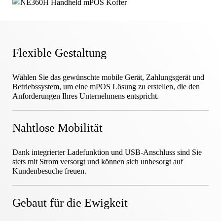
Hilfe-Center
OneKEY Ökosystem
Schutz des Vermögens
LIVE Schlösser
Heimwerken & Renovieren
MagStand
Nachhaltigkeit
Flexible Gestaltung
Zugangskontrolle
Zips
Blog
Wählen Sie das gewünschte mobile Gerät, Zahlungsgerät und
Hypermarkt & Lebensmittelgeschäft
Betriebssystem, um eine mPOS Lösung zu erstellen, die den
Karriere bei InVue
Anforderungen Ihres Unternehmens entspricht.
Verkaufsstelle
Leitfäden
Sicherheit der Warenauslage
Nahtlose Mobilität
Mobilfunkanbieter
Geschäftspartner
Vernetzter Laden
Dank integrierter Ladefunktion und USB-Anschluss sind Sie
Technische Daten
stets mit Strom versorgt und können sich unbesorgt auf
Sicherheit von Hängewaren
Kundenbesuche freuen.
Gesundheit & Schönheit
Unternehmenspartnerschaften
Gebaut für die Ewigkeit
Fallstudien
Intelligente Schlösser