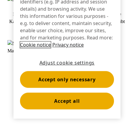
identifiers (e.g. IP address and session
details) and browsing activity. We use
Bankwesen
Das Zahlungsgerät lässt sich nach unten schieben, um die
this information for various purposes -
Kamera freizulegen, während die Verbindung bestehen bleibt
e.g. to deliver content, maintain security,
enable user choice, improve our sites,
Bildung
and for marketing purposes. Read more:
Cookie notice
Privacy notice
Adjust cookie settings
Accept only necessary
Accept all