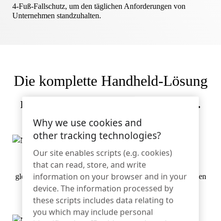
Sportartikel
4-Fuß-Fallschutz, um den täglichen Anforderungen von
Kontakt
Unternehmen standzuhalten.
Katalog
Sensor-Tags und Detacher
Spezialität Einzelhandel
Die komplette Handheld-Lösung
Nachrichten
Verkaufsstelle
Sport und Unterhaltung
mPOS für jeden Servicepunkt.
Why we use cookies and
Tablet-Ständer
other tracking technologies?
Gastgewerbe und Restaurants
Our site enables scripts (e.g. cookies)
that can read, store, and write
Magnetkontakte sorgen dafür, dass Koffer und Geräte
information on your browser and in your
gleichzeitig und genau nach ihren Spezifikationen aufgeladen
device. The information processed by
werden
Fixture Builders
these scripts includes data relating to
you which may include personal